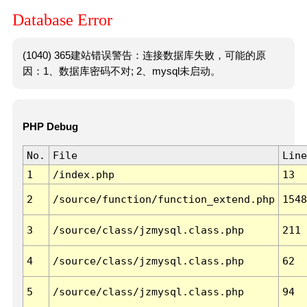
Database Error
(1040) 365建站错误警告：连接数据库失败，可能的原
因：1、数据库密码不对; 2、mysql未启动。
PHP Debug
No.
File
Line
1
/index.php
13
2
/source/function/function_extend.php
1548
3
/source/class/jzmysql.class.php
211
4
/source/class/jzmysql.class.php
62
5
/source/class/jzmysql.class.php
94