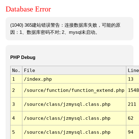
Database Error
(1040) 365建站错误警告：连接数据库失败，可能的原
因：1、数据库密码不对; 2、mysql未启动。
PHP Debug
No.
File
Line
1
/index.php
13
2
/source/function/function_extend.php
1548
3
/source/class/jzmysql.class.php
211
4
/source/class/jzmysql.class.php
62
5
/source/class/jzmysql.class.php
94