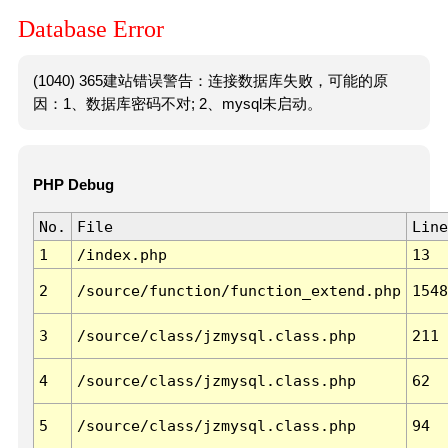
Database Error
(1040) 365建站错误警告：连接数据库失败，可能的原
因：1、数据库密码不对; 2、mysql未启动。
PHP Debug
No.
File
Line
1
/index.php
13
2
/source/function/function_extend.php
1548
3
/source/class/jzmysql.class.php
211
4
/source/class/jzmysql.class.php
62
5
/source/class/jzmysql.class.php
94