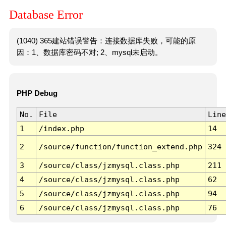
Database Error
(1040) 365建站错误警告：连接数据库失败，可能的原
因：1、数据库密码不对; 2、mysql未启动。
PHP Debug
No.
File
Line
1
/index.php
14
2
/source/function/function_extend.php
324
3
/source/class/jzmysql.class.php
211
4
/source/class/jzmysql.class.php
62
5
/source/class/jzmysql.class.php
94
6
/source/class/jzmysql.class.php
76