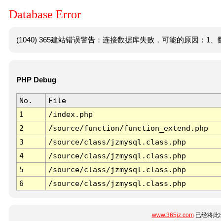
Database Error
(1040) 365建站错误警告：连接数据库失败，可能的原因：1、数
PHP Debug
No.
File
1
/index.php
2
/source/function/function_extend.php
3
/source/class/jzmysql.class.php
4
/source/class/jzmysql.class.php
5
/source/class/jzmysql.class.php
6
/source/class/jzmysql.class.php
www.365jz.com
已经将此