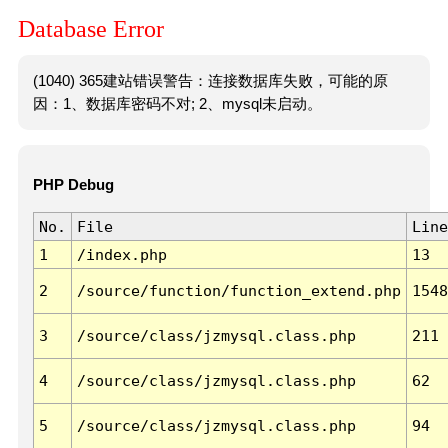
Database Error
(1040) 365建站错误警告：连接数据库失败，可能的原
因：1、数据库密码不对; 2、mysql未启动。
PHP Debug
No.
File
Line
1
/index.php
13
2
/source/function/function_extend.php
1548
3
/source/class/jzmysql.class.php
211
4
/source/class/jzmysql.class.php
62
5
/source/class/jzmysql.class.php
94