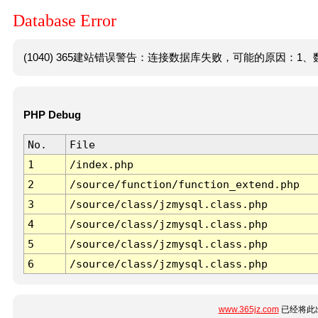
Database Error
(1040) 365建站错误警告：连接数据库失败，可能的原因：1、数
PHP Debug
No.
File
1
/index.php
2
/source/function/function_extend.php
3
/source/class/jzmysql.class.php
4
/source/class/jzmysql.class.php
5
/source/class/jzmysql.class.php
6
/source/class/jzmysql.class.php
www.365jz.com
已经将此